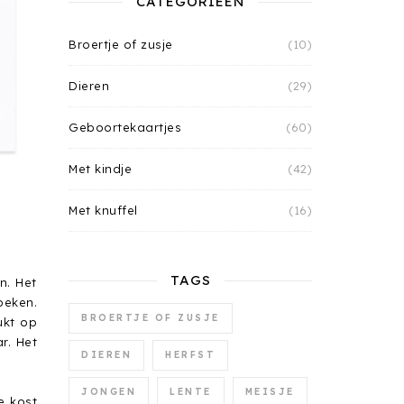
CATEGORIEËN
Broertje of zusje
(10)
Dieren
(29)
Geboortekaartjes
(60)
Met kindje
(42)
Met knuffel
(16)
TAGS
n. Het
oeken.
BROERTJE OF ZUSJE
ukt op
r. Het
DIEREN
HERFST
JONGEN
LENTE
MEISJE
e kost