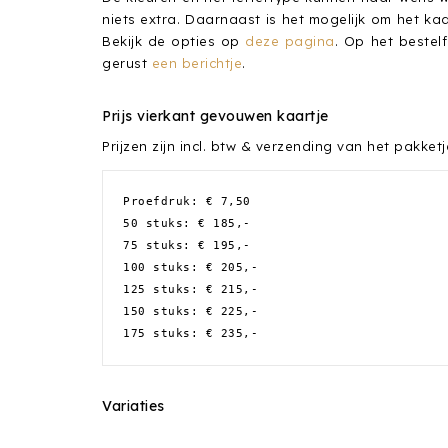
niets extra. Daarnaast is het mogelijk om het ka
Bekijk de opties op
deze pagina
. Op het bestel
gerust
een ber
i
chtje
.
Prijs vierkant gevouwen kaartje
Prijzen zijn incl. btw & verzending van het pakke
Proefdruk: € 7,50
50 stuks: € 185,-
75 stuks: € 195,-
100 stuks: € 205,-
125 stuks: € 215,-
150 stuks: € 225,-
175 stuks: € 235,-
Variaties