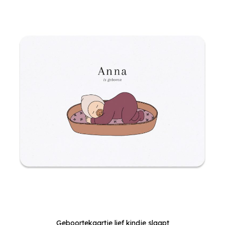
Geboortekaartje lief kindje slaapt